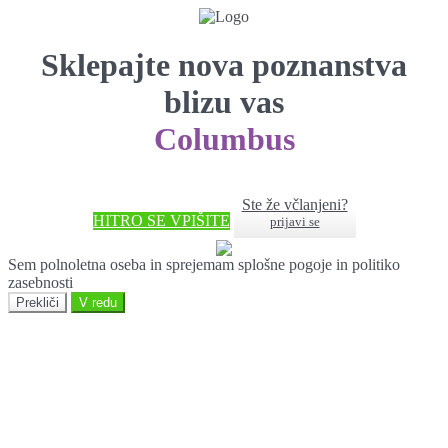
Sklepajte nova poznanstva
blizu vas
Columbus
Ste že včlanjeni?
HITRO SE VPIŠITE
prijavi se
Sem polnoletna oseba in sprejemam splošne pogoje in politiko
zasebnosti
Prekliči
V redu